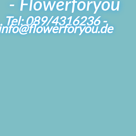
- Flowerforyou
Tel: 089/4316236 -
info@flowerforyou.de