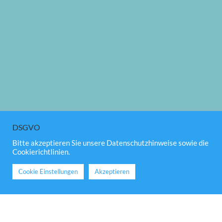
DSGVO
Bitte akzeptieren Sie unsere Datenschutzhinweise sowie die
Cookierichtlinien.
;
Cookie Einstellungen
Akzeptieren
Rückruf
Service